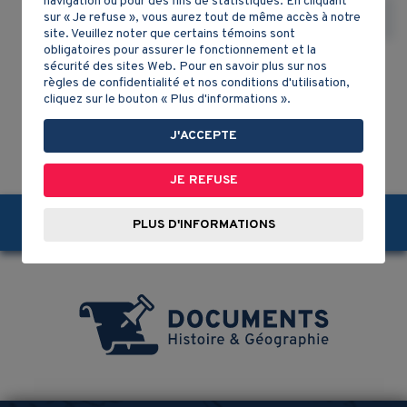
navigation ou pour des fins de statistiques. En cliquant
territoire?
sur « Je refuse », vous aurez tout de même accès à notre
site. Veuillez noter que certains témoins sont
obligatoires pour assurer le fonctionnement et la
sécurité des sites Web. Pour en savoir plus sur nos
règles de confidentialité et nos conditions d'utilisation,
cliquez sur le bouton « Plus d'informations ».
1
2
3
4
J'ACCEPTE
JE REFUSE
Partagez-nous!
PLUS D'INFORMATIONS