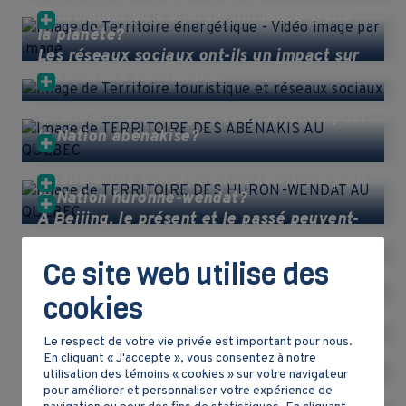
consommation d’énergie influence-t-elle
la planète?
Les réseaux sociaux ont-ils un impact sur
le territoire touristique?
Quelle est la conception du territoire pour
la Nation abénakise?
Quelle est la conception du territoire pour
la Nation huronne-wendat?
À Beijing, le présent et le passé peuvent-
ils cohabiter ?
Quels sont les risques naturels qui
menacent Manille et comment y faire
Ce site web utilise des
face?
Quelles sont les caractéristiques du
cookies
territoire industriel?
Quels sont les enjeux liés au territoire
Le respect de votre vie privée est important pour nous.
énergétique?
En cliquant « J'accepte », vous consentez à notre
utilisation des témoins « cookies » sur votre navigateur
pour améliorer et personnaliser votre expérience de
Adapter le territoire ou s'adapter au