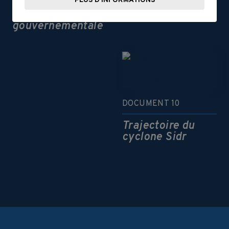
L’importance de la
PLUS D'INFORMATIONS
Une mesure
culture du riz
d’atténuation
gouvernementale
DOCUMENT 10
Trajectoire du
cyclone Sidr