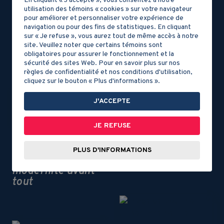
En cliquant « J'accepte », vous consentez à notre
DOCUMENT 5
utilisation des témoins « cookies » sur votre navigateur
L’Éthiopie, la
pour améliorer et personnaliser votre expérience de
nouvelle
Des ressources
navigation ou pour des fins de statistiques. En cliquant
locomotive de
naturelles
sur « Je refuse », vous aurez tout de même accès à notre
l’Afrique de l’Est
site. Veuillez noter que certains témoins sont
d’avenir
obligatoires pour assurer le fonctionnement et la
sécurité des sites Web. Pour en savoir plus sur nos
règles de confidentialité et nos conditions d'utilisation,
cliquez sur le bouton « Plus d'informations ».
J'ACCEPTE
DOCUMENT 6
JE REFUSE
DOCUMENT 7
Inégalités en
PLUS D'INFORMATIONS
Russie
L'Inde, la
modernité avant
tout