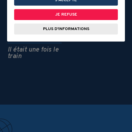
J'ACCEPTE
JE REFUSE
DOCUMENT 3
PLUS D'INFORMATIONS
Les portes de
l’abondance
DOCUMENT 2
Il était une fois le
train