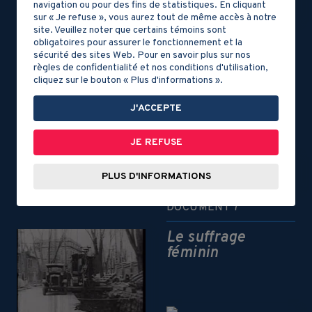
l’Ouest
navigation ou pour des fins de statistiques. En cliquant
sur « Je refuse », vous aurez tout de même accès à notre
site. Veuillez noter que certains témoins sont
DOCUMENT 5
obligatoires pour assurer le fonctionnement et la
sécurité des sites Web. Pour en savoir plus sur nos
Un contrôle des
règles de confidentialité et nos conditions d'utilisation,
cliquez sur le bouton « Plus d'informations ».
affaires
étrangères
J'ACCEPTE
DOCUMENT 6
JE REFUSE
La Seconde
Guerre mondiale
PLUS D'INFORMATIONS
DOCUMENT 7
Le suffrage
féminin