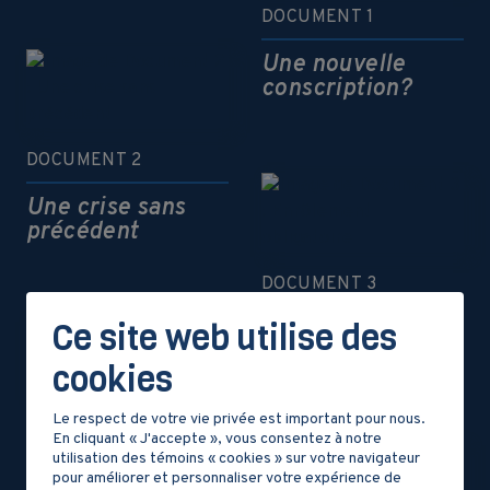
DOCUMENT 1
Une nouvelle
conscription?
DOCUMENT 2
Une crise sans
précédent
DOCUMENT 3
Ce site web utilise des
Enrôlement
obligatoire
cookies
Le respect de votre vie privée est important pour nous.
DOCUMENT 4
En cliquant « J'accepte », vous consentez à notre
utilisation des témoins « cookies » sur votre navigateur
L’expansion vers
pour améliorer et personnaliser votre expérience de