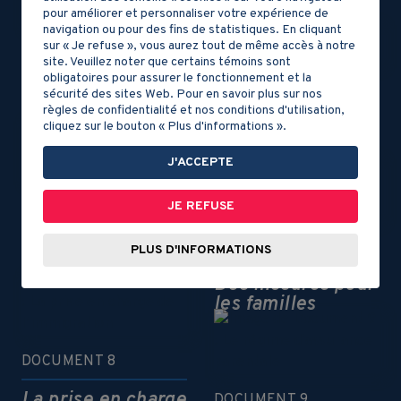
fécondité
pour améliorer et personnaliser votre expérience de
navigation ou pour des fins de statistiques. En cliquant
sur « Je refuse », vous aurez tout de même accès à notre
DOCUMENT 4
site. Veuillez noter que certains témoins sont
obligatoires pour assurer le fonctionnement et la
L’accroissement
DOCUMENT 5
sécurité des sites Web. Pour en savoir plus sur nos
de la population
règles de confidentialité et nos conditions d'utilisation,
L’espérance de vie
cliquez sur le bouton « Plus d'informations ».
J'ACCEPTE
JE REFUSE
DOCUMENT 6
Les immigrants au
DOCUMENT 7
PLUS D'INFORMATIONS
Québec
Des mesures pour
les familles
DOCUMENT 8
La prise en charge
DOCUMENT 9