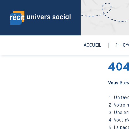
Aller au contenu principal
ER
ACCUEIL
1
CY
40
Vous êtes
Un favo
Votre m
Une err
Vous n'
La pag