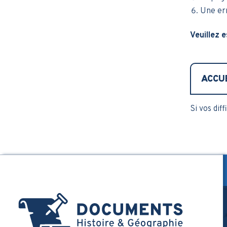
Une err
Veuillez e
ACCU
Si vos dif