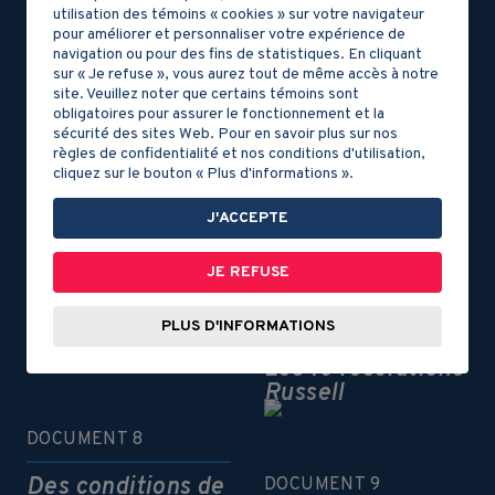
utilisation des témoins « cookies » sur votre navigateur
pour améliorer et personnaliser votre expérience de
navigation ou pour des fins de statistiques. En cliquant
DOCUMENT 4
sur « Je refuse », vous aurez tout de même accès à notre
site. Veuillez noter que certains témoins sont
Les Rébellions
obligatoires pour assurer le fonctionnement et la
des Patriotes
DOCUMENT 5
sécurité des sites Web. Pour en savoir plus sur nos
règles de confidentialité et nos conditions d'utilisation,
L’assemblée des
cliquez sur le bouton « Plus d'informations ».
Six-Comtés
J'ACCEPTE
DOCUMENT 6
La crise des
JE REFUSE
subsides
DOCUMENT 7
PLUS D'INFORMATIONS
Les 10 résolutions
Russell
DOCUMENT 8
Des conditions de
DOCUMENT 9