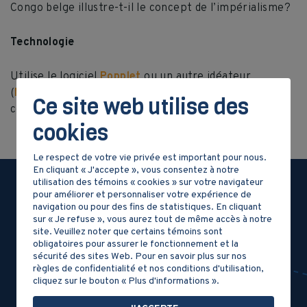
Congo belge illustre-t-il le concept de l’impérialisme?
Technologie
Utilise le logiciel
Popplet
ou un autre idéateur
(
Mindomo
,
Easel.ly
, etc.) pour créer ce schéma de
Ce site web utilise des
concepts.
Document d’aide
de Popplet.
cookies
Le respect de votre vie privée est important pour nous.
En cliquant « J'accepte », vous consentez à notre
utilisation des témoins « cookies » sur votre navigateur
pour améliorer et personnaliser votre expérience de
Dossier
navigation ou pour des fins de statistiques. En cliquant
sur « Je refuse », vous aurez tout de même accès à notre
documentaire
site. Veuillez noter que certains témoins sont
obligatoires pour assurer le fonctionnement et la
sécurité des sites Web. Pour en savoir plus sur nos
règles de confidentialité et nos conditions d'utilisation,
cliquez sur le bouton « Plus d'informations ».