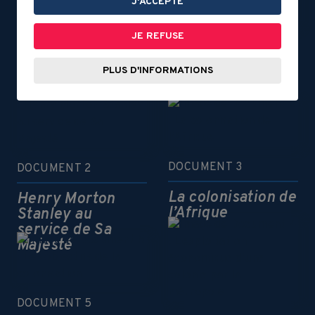
J'ACCEPTE
AMORCE
JE REFUSE
DOCUMENT 1
À chacun sa part
PLUS D'INFORMATIONS
Les missionnaires
au Congo
DOCUMENT 3
DOCUMENT 2
La colonisation de
Henry Morton
l’Afrique
Stanley au
service de Sa
Majesté
DOCUMENT 5