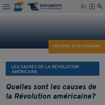
Aller au contenu principal
HISTOIRE 2
SECONDAIRE
E
LES CAUSES DE LA RÉVOLUTION
AMÉRICAINE
Quelles sont les causes de
la Révolution américaine?