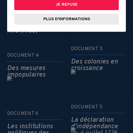
No taxation
JE REFUSE
without
L’Amérique du
representation
Nord après la
PLUS D'INFORMATIONS
guerre de Sept
Ans (1763)
DOCUMENT 3
DOCUMENT 4
Des colonies en
Des mesures
croissance
impopulaires
DOCUMENT 5
DOCUMENT 6
La déclaration
Les institutions
d’indépendance