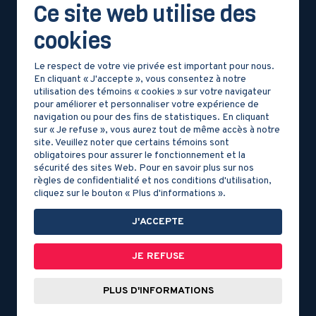
Ce site web utilise des
L’AMÉRIQUE DU NORD
AUTOCHTONES DU
ET LES EXPLORATIONS
NORD-EST DE
cookies
EUROPÉENNES
L’AMÉRIQUE VERS 1500
Le respect de votre vie privée est important pour nous.
En cliquant « J'accepte », vous consentez à notre
utilisation des témoins « cookies » sur votre navigateur
pour améliorer et personnaliser votre expérience de
navigation ou pour des fins de statistiques. En cliquant
sur « Je refuse », vous aurez tout de même accès à notre
site. Veuillez noter que certains témoins sont
obligatoires pour assurer le fonctionnement et la
sécurité des sites Web. Pour en savoir plus sur nos
règles de confidentialité et nos conditions d'utilisation,
cliquez sur le bouton « Plus d'informations ».
LES PREMIERS
J'ACCEPTE
CONTACTS ENTRE LES
AUTOCHTONES ET LES
JE REFUSE
EUROPÉENS
PLUS D'INFORMATIONS