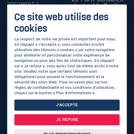
DOCUMENT 2
devient le Parti
patriote
Ce site web utilise des
La crise agricole
cookies
DOCUMENT 3
Le respect de votre vie privée est important pour nous.
Les 92
En cliquant « J'accepte », vous consentez à notre
Résolutions
utilisation des témoins « cookies » sur votre navigateur
pour améliorer et personnaliser votre expérience de
DOCUMENT 4
navigation ou pour des fins de statistiques. En cliquant
sur « Je refuse », vous aurez tout de même accès à notre
L’assemblée des
site. Veuillez noter que certains témoins sont
six-comtés
obligatoires pour assurer le fonctionnement et la
sécurité des sites Web. Pour en savoir plus sur nos
règles de confidentialité et nos conditions d'utilisation,
DOCUMENT 5
cliquez sur le bouton « Plus d'informations ».
DOCUMENT 6
Des conditions de
J'ACCEPTE
vie difficiles
La crise des
subsides
JE REFUSE