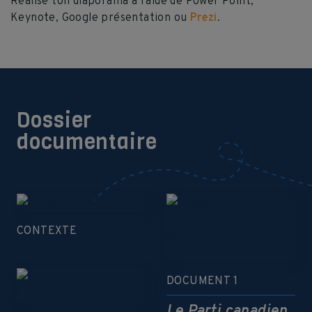
Réalise ton diaporama à l’aide de Power Point,
Keynote, Google présentation ou
Prezi
.
Dossier
documentaire
CONTEXTE
DOCUMENT 1
Le Parti canadien