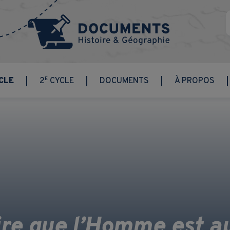
E
CLE
2
CYCLE
DOCUMENTS
À PROPOS
ire que l’Homme est a