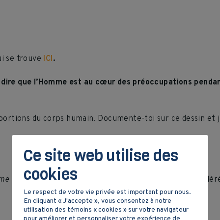
ui se trouve
ICI
.
 dire que l’Homme est au cœur des préoccupations penda
rtions du corps humain. Documente-toi sur ce dessin et j
Ce site web utilise des
cookies
me de Vitruve
et expliquer pourquoi ce dessin est considé
Le respect de votre vie privée est important pour nous.
En cliquant « J'accepte », vous consentez à notre
utilisation des témoins « cookies » sur votre navigateur
pour améliorer et personnaliser votre expérience de