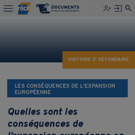
Aller au contenu principal
HISTOIRE 2
SECONDAIRE
E
LES CONSÉQUENCES DE L'EXPANSION
EUROPÉENNE
Quelles sont les
conséquences de