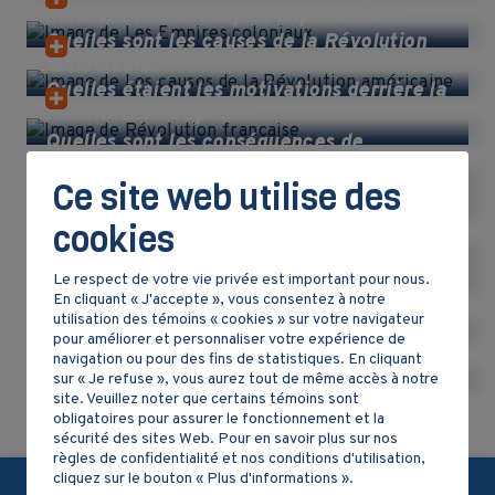
illustre-t-il le concept d'impérialisme?
Quelles sont les causes de la Révolution
américaine?
Quelles étaient les motivations derrière la
Révolution française ?
Quelles sont les conséquences de
l’expansion européenne en Amérique sur
Ce site web utilise des
les populations autochtones?
Quelles sont les conséquences de
cookies
l'invention de l’imprimerie par Gutenberg
?
Pourquoi peut-on dire que l’Homme est au
Le respect de votre vie privée est important pour nous.
cœur des préoccupations pendant la
En cliquant « J'accepte », vous consentez à notre
Renaissance?
utilisation des témoins « cookies » sur votre navigateur
pour améliorer et personnaliser votre expérience de
navigation ou pour des fins de statistiques. En cliquant
Révision 2e secondaire
sur « Je refuse », vous aurez tout de même accès à notre
site. Veuillez noter que certains témoins sont
obligatoires pour assurer le fonctionnement et la
sécurité des sites Web. Pour en savoir plus sur nos
règles de confidentialité et nos conditions d'utilisation,
cliquez sur le bouton « Plus d'informations ».
Partagez-nous!