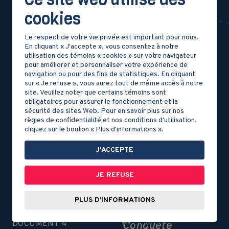
cookies
Le respect de votre vie privée est important pour nous.
En cliquant « J'accepte », vous consentez à notre
utilisation des témoins « cookies » sur votre navigateur
CONTEXTE
pour améliorer et personnaliser votre expérience de
DOCUMENT 1
navigation ou pour des fins de statistiques. En cliquant
sur « Je refuse », vous aurez tout de même accès à notre
Le serment du
site. Veuillez noter que certains témoins sont
Test
obligatoires pour assurer le fonctionnement et la
sécurité des sites Web. Pour en savoir plus sur nos
règles de confidentialité et nos conditions d'utilisation,
cliquez sur le bouton « Plus d'informations ».
DOCUMENT 2
J'ACCEPTE
Le sort de la
population
JE REFUSE
DOCUMENT 3
PLUS D'INFORMATIONS
Le commerce des
fourrures après la
DOCUMENT 4
Conquête