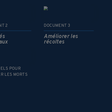
T 2
DOCUMENT 3
és
Améliorer les
aux
récoltes
UELS POUR
R LES MORTS