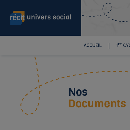
Aller au contenu principal
ER
ACCUEIL
1
CY
Nos
Documents