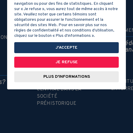
navigation ou pour des fins de statistiques. En cliquant
sur « Je refuse », vous aurez tout de même accès à notre
site. Veuillez noter que certains témoins sont
obligatoires pour assurer le fonctionnement et la
sécurité des sites Web. Pour en savoir plus sur nos
DOCUMENT 1
DOCUMEN
règles de confidentialité et nos conditions d'utilisation,
cliquez sur le bouton « Plus d'informations ».
ION
Le Croissant fertile
Procéd
J'ACCEPTE
artisan
JE REFUSE
PLUS D'INFORMATIONS
s?
DES RIT
LES FEMMES, UN RÔLE
ENTERRE
CENTRAL DANS LA
SOCIÉTÉ
PRÉHISTORIQUE