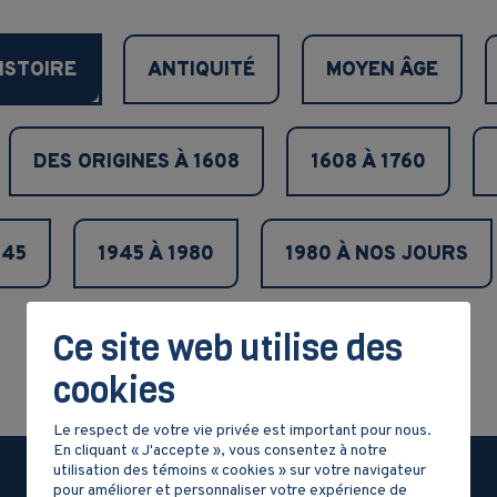
ISTOIRE
ANTIQUITÉ
MOYEN ÂGE
DES ORIGINES À 1608
1608 À 1760
945
1945 À 1980
1980 À NOS JOURS
Ce site web utilise des
DOCUMENTS VARIÉS
cookies
Le respect de votre vie privée est important pour nous.
En cliquant « J'accepte », vous consentez à notre
utilisation des témoins « cookies » sur votre navigateur
pour améliorer et personnaliser votre expérience de