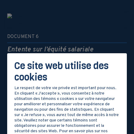
DOCUMENT 6
Entente sur l’équité salariale
Ce site web utilise des
cookies
Le respect de votre vie privée est important pour nous.
En cliquant « J'accepte », vous consentez à notre
DOCUMENT 7
utilisation des témoins « cookies » sur votre navigateur
pour améliorer et personnaliser votre expérience de
La reconnaissance des nations
navigation ou pour des fins de statistiques. En cliquant
autochtones
sur « Je refuse », vous aurez tout de même accès à notre
site. Veuillez noter que certains témoins sont
obligatoires pour assurer le fonctionnement et la
sécurité des sites Web. Pour en savoir plus sur nos