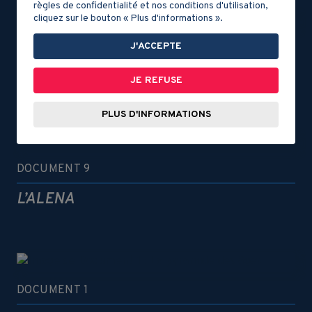
règles de confidentialité et nos conditions d'utilisation,
cliquez sur le bouton « Plus d'informations ».
J'ACCEPTE
DOCUMENT 8
Le « printemps érable »
JE REFUSE
PLUS D'INFORMATIONS
DOCUMENT 9
L’ALENA
DOCUMENT 1