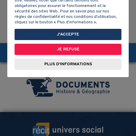
site. Veuillez noter que certains témoins sont
obligatoires pour assurer le fonctionnement et la
sécurité des sites Web. Pour en savoir plus sur nos
1
2
3
4
5
6
7
8
9
10
règles de confidentialité et nos conditions d'utilisation,
cliquez sur le bouton « Plus d'informations ».
J'ACCEPTE
JE REFUSE
Partagez-nous!
PLUS D'INFORMATIONS