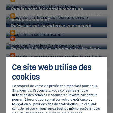
démocratique?
Quelles sont les conséquences de
l’apparition de l’écriture sur la civilisation
mésopotamienne?
Qu’est-ce qui caractérise une société
sédentaire?
Révision 1re secondaire
Quels sont les gains obtenus par les Noirs
aux États-Unis depuis la Seconde Guerre
mondiale?
Ce site web utilise des
Comment est traitée l’industrialisation
dans ces extraits vidéo?
cookies
L’industrialisation : révolution économique
Le respect de votre vie privée est important pour nous.
et sociale?
En cliquant « J'accepte », vous consentez à notre
Comment l'exemple du Congo belge
utilisation des témoins « cookies » sur votre navigateur
illustre-t-il le concept d'impérialisme?
pour améliorer et personnaliser votre expérience de
navigation ou pour des fins de statistiques. En cliquant
sur « Je refuse », vous aurez tout de même accès à notre