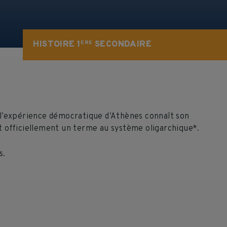
HISTOIRE 1
SECONDAIRE
ERE
e l’expérience démocratique d’Athènes connaît son
et officiellement un terme au système oligarchique*.
s.