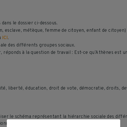
dans le dossier ci-dessous.
, esclave, métèque, femme de citoyen, enfant de citoyen) leu
au
ICI
.
ale des différents groupes sociaux.
er, réponds à la question de travail : Est-ce qu’Athènes est
ité, liberté, éducation, droit de vote, démocratie, droits, de
iser le schéma représentant la hiérarchie sociale des diffé
tionnaire Socrative
SOC-17458214