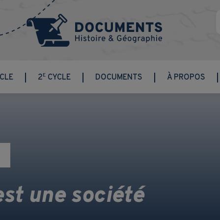
E
CLE
2
CYCLE
DOCUMENTS
À PROPOS
st une société