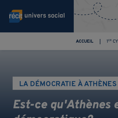
Aller au contenu principal
ER
ACCUEIL
1
CY
LA DÉMOCRATIE À ATHÈNES
Est-ce qu'Athènes e