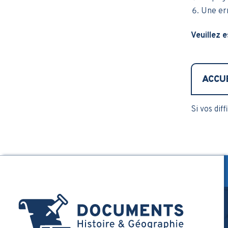
Une err
Veuillez e
ACCU
Si vos dif