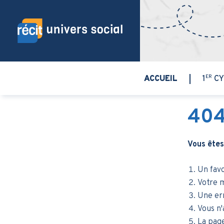
Aller au contenu principal
ER
ACCUEIL
1
CY
40
Vous êtes
Un favo
Votre m
Une err
Vous n'
La pag